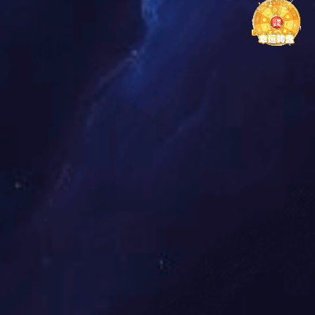
英特尔CEO预测：到2030年
英特尔计划提高芯片产量，并帮助汽车行业客户充分利用尖端芯片，实现设计现代化
美国强控芯片机密数据，台
近日，美国以提高芯片“供应链透明度”为由，强迫台积电、三星等晶圆代工厂交出商
施压
2021年1-2月中国晶圆制造
根据中国招标投标公共服务平台已公布的数据显示，2021年1-2月中国晶圆制造行业
标事件4
在线客服
·
豪运国际官
起成长
如果您有什么问题和需要
，
请扫码
联系电话（Tel.）：
0755-2601634