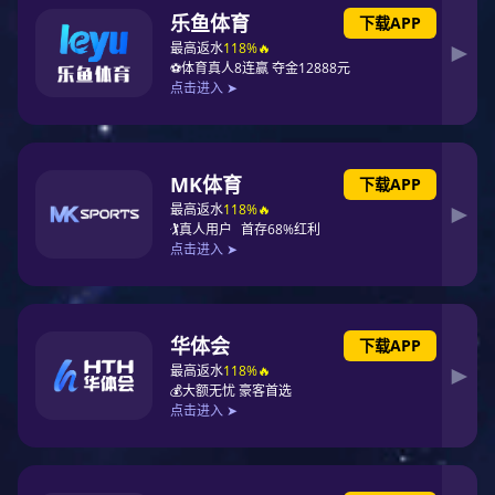
Supply
Part
Package
Voltage
I/O
No
(V)