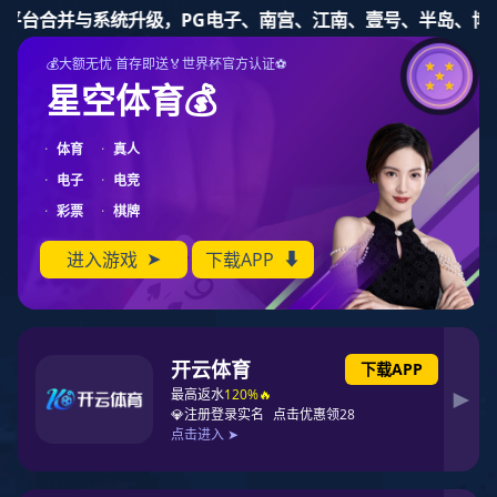
豪运国际官网
豪运国际官网
关于豪运国际官网
新闻资讯
产