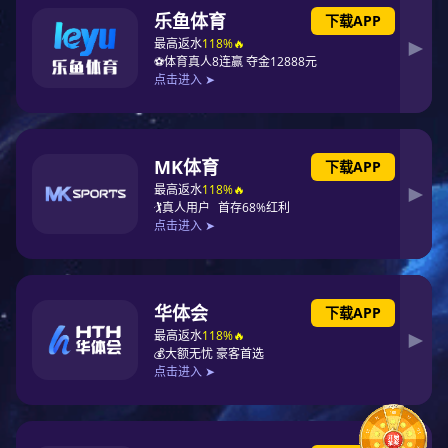
NEWS
文章分类
豪运国际官网
行业资讯