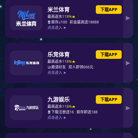
共0条 每页8条 页次：